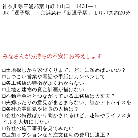
神奈川県三浦郡葉山町上山口 1431―１
JR「逗子駅」・京浜急行「新逗子駅」よりバス約20分
みなさんがお持ちの不安にお答えします！
□土地探しから家づくりまで、どこに頼めばいいの？
□しつこい営業や電話や手紙はカンベンして
□各工務店の特徴がよくわからない
□土地と建物の資金計画が描けない
□不動産会社とつながっている工務店は大丈夫？
□夫婦ふたりの意見がまとまらない、誰かアドバイスを
□各社の雰囲気や社長の人柄は？
□会社の特徴ばかり聞かされるけど、趣味やライフスタ
イルを大切にしたい
□各社の施工事例を見てみたい
□追加オプションなど注文住宅の費用は適正？