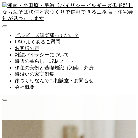
ビルダーズ倶楽部ってなに？
FAQ:よくあるご質問
お客様の声
雑誌バイザシーについて
海辺の暮らし・取材ノート
移住の実例と基礎知識（湘南、外房）
海沿いの家実例集
家づくりなんでも相談室・お問合せ
会社概要