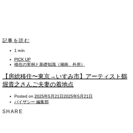
記事を読む
1 min
PICK UP
移住の実例と基礎知識（湘南、外房）
【房総移住〜東京→いすみ市】アーティスト鶴
堀貴之さんご夫妻の着地点
Posted on
2025年5月21日
2025年5月21日
バイザシー 編集部
SHARE