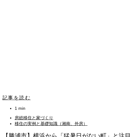
記事を読む
1 min
房総移住と家づくり
移住の実例と基礎知識（湘南、外房）
【勝浦市】横浜から「猛暑日がない町」と注目