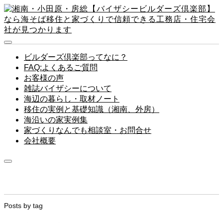
ビルダーズ倶楽部ってなに？
FAQ:よくあるご質問
お客様の声
雑誌バイザシーについて
海辺の暮らし・取材ノート
移住の実例と基礎知識（湘南、外房）
海沿いの家実例集
家づくりなんでも相談室・お問合せ
会社概要
Posts by tag