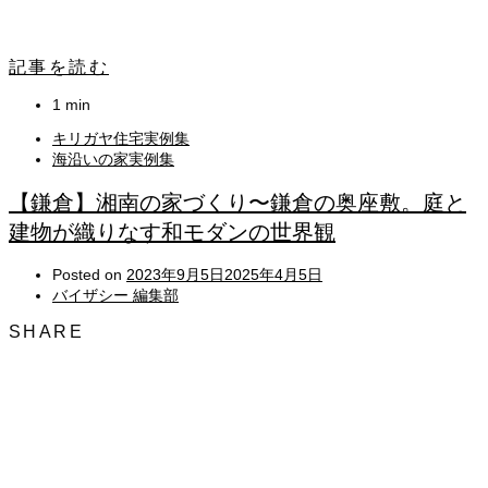
記事を読む
1 min
キリガヤ住宅実例集
海沿いの家実例集
【鎌倉】湘南の家づくり〜鎌倉の奥座敷。庭と
建物が織りなす和モダンの世界観
Posted on
2023年9月5日
2025年4月5日
バイザシー 編集部
SHARE