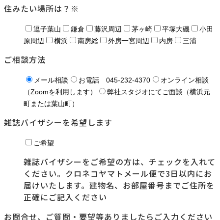
住みたい場所は？
※
逗子葉山
鎌倉
藤沢周辺
茅ヶ崎
平塚大磯
小田
原周辺
横浜
南房総
外房一宮周辺
内房
三浦
ご相談方法
メール相談
お電話 045-232-4370
オンライン相談
（Zoomを利用します）
弊社スタジオにてご面談（横浜元
町または葉山町）
雑誌バイザシーを希望します
ご希望
雑誌バイザシーをご希望の方は、チェックを入れて
ください。クロネコヤマトメール便で3日以内にお
届けいたします。建物名、お部屋番号までご住所を
正確にご記入ください
お問合せ、ご質問・要望等ありましたらご入力ください