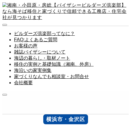
ビルダーズ倶楽部ってなに？
FAQ:よくあるご質問
お客様の声
雑誌バイザシーについて
海辺の暮らし・取材ノート
移住の実例と基礎知識（湘南、外房）
海沿いの家実例集
家づくりなんでも相談室・お問合せ
会社概要
横浜市・金沢区