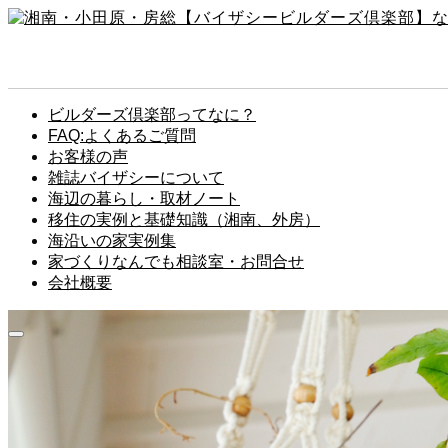
ビルダーズ倶楽部ってなに？
FAQ:よくあるご質問
お客様の声
雑誌バイザシーについて
海辺の暮らし・取材ノート
移住の実例と基礎知識（湘南、外房）
海沿いの家実例集
家づくりなんでも相談室・お問合せ
会社概要