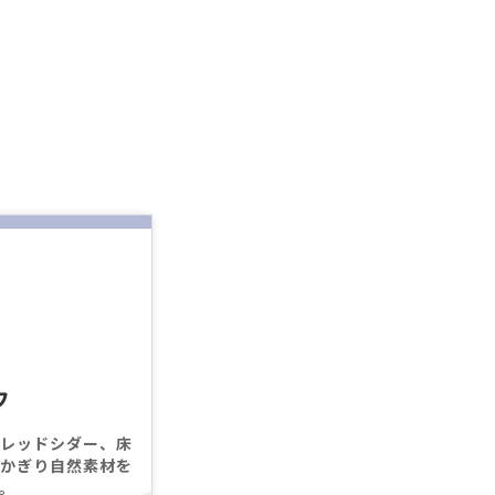
フ
にレッドシダー、床
なかぎり⾃然素材を
。