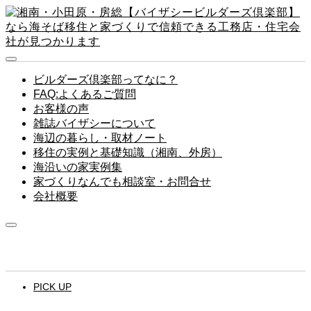
ビルダーズ倶楽部ってなに？
FAQ:よくあるご質問
お客様の声
雑誌バイザシーについて
海辺の暮らし・取材ノート
移住の実例と基礎知識（湘南、外房）
海沿いの家実例集
家づくりなんでも相談室・お問合せ
会社概要
PICK UP