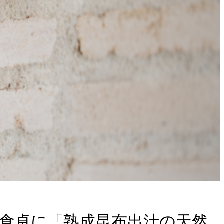
る食卓に「熟成昆布出汁の天然