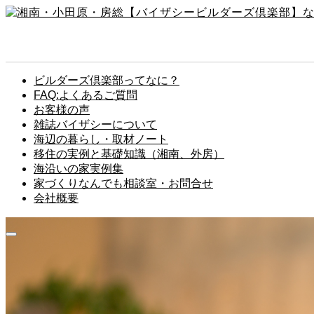
ビルダーズ倶楽部ってなに？
FAQ:よくあるご質問
お客様の声
雑誌バイザシーについて
海辺の暮らし・取材ノート
移住の実例と基礎知識（湘南、外房）
海沿いの家実例集
家づくりなんでも相談室・お問合せ
会社概要