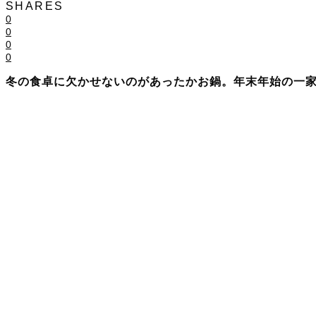
SHARES
0
0
0
0
冬の食卓に欠かせないのがあったかお鍋。年末年始の一