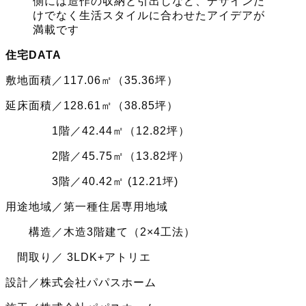
側には造作の収納と引出しなど、デザインだ
けでなく生活スタイルに合わせたアイデアが
満載です
住宅DATA
敷地面積／117.06㎡（35.36坪）
延床面積／128.61㎡（38.85坪）
1階／42.44㎡（12.82坪）
2階／45.75㎡（13.82坪）
3階／40.42㎡ (12.21坪)
用途地域／第一種住居専用地域
構造／木造3階建て（2×4工法）
間取り／ 3LDK+アトリエ
設計／株式会社パパスホーム