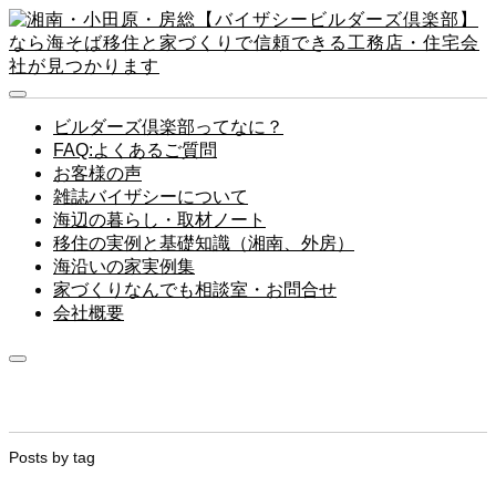
ビルダーズ倶楽部ってなに？
FAQ:よくあるご質問
お客様の声
雑誌バイザシーについて
海辺の暮らし・取材ノート
移住の実例と基礎知識（湘南、外房）
海沿いの家実例集
家づくりなんでも相談室・お問合せ
会社概要
Posts by tag