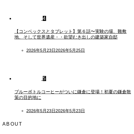
4
【コンベックスとタブレット】第６話〜実験の場、難敷
地、そして世界遺産・・欲望むき出しの建築家自邸
Posted
2026年5月23日
2026年5月25日
on
5
ブルーボトルコーヒーがついに鎌倉に登場！初夏の鎌倉散
策の目的地に
Posted
2026年5月23日
2026年5月23日
on
ABOUT