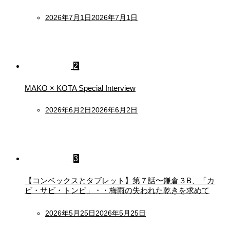
Posted
2026年7月1日
2026年7月1日
on
2
MAKO × KOTA Special Interview
Posted
2026年6月2日
2026年6月2日
on
3
【コンベックスとタブレット】第７話〜鎌倉３B、「カ
ビ・サビ・トンビ」・・梅雨の失われた乾きを求めて
Posted
2026年5月25日
2026年5月25日
on