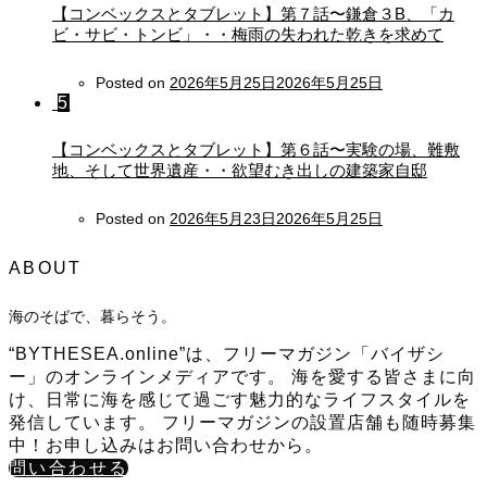
【コンベックスとタブレット】第７話〜鎌倉３B、「カ
ビ・サビ・トンビ」・・梅雨の失われた乾きを求めて
Posted on
2026年5月25日
2026年5月25日
5
【コンベックスとタブレット】第６話〜実験の場、難敷
地、そして世界遺産・・欲望むき出しの建築家自邸
Posted on
2026年5月23日
2026年5月25日
ABOUT
海のそばで、暮らそう。
“BYTHESEA.online”は、フリーマガジン「バイザシ
ー」のオンラインメディアです。 海を愛する皆さまに向
け、日常に海を感じて過ごす魅力的なライフスタイルを
発信しています。 フリーマガジンの設置店舗も随時募集
中！お申し込みはお問い合わせから。
問い合わせる