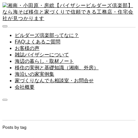
ビルダーズ倶楽部ってなに？
FAQ:よくあるご質問
お客様の声
雑誌バイザシーについて
海辺の暮らし・取材ノート
移住の実例と基礎知識（湘南、外房）
海沿いの家実例集
家づくりなんでも相談室・お問合せ
会社概要
Posts by tag