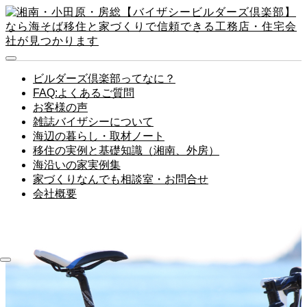
ビルダーズ倶楽部ってなに？
FAQ:よくあるご質問
お客様の声
雑誌バイザシーについて
海辺の暮らし・取材ノート
移住の実例と基礎知識（湘南、外房）
海沿いの家実例集
家づくりなんでも相談室・お問合せ
会社概要