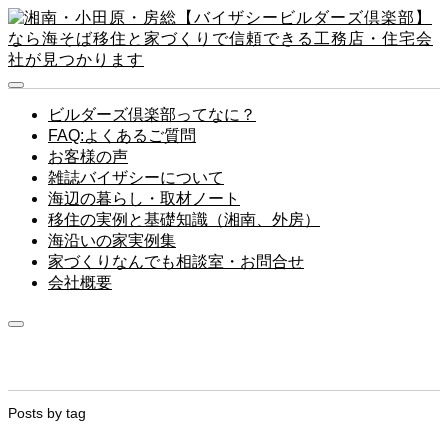
ビルダーズ倶楽部ってなに？
FAQ:よくあるご質問
お客様の声
雑誌バイザシーについて
海辺の暮らし・取材ノート
移住の実例と基礎知識（湘南、外房）
海沿いの家実例集
家づくりなんでも相談室・お問合せ
会社概要
Posts by tag