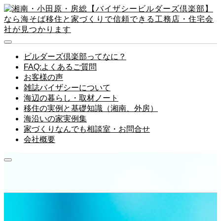
ビルダーズ倶楽部ってなに？
FAQ:よくあるご質問
お客様の声
雑誌バイザシーについて
海辺の暮らし・取材ノート
移住の実例と基礎知識（湘南、外房）
海沿いの家実例集
家づくりなんでも相談室・お問合せ
会社概要