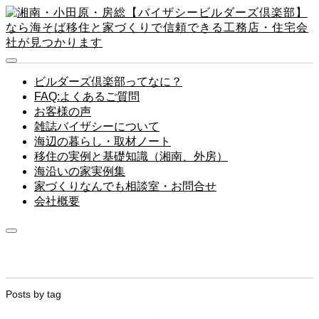
ビルダーズ倶楽部ってなに？
FAQ:よくあるご質問
お客様の声
雑誌バイザシーについて
海辺の暮らし・取材ノート
移住の実例と基礎知識（湘南、外房）
海沿いの家実例集
家づくりなんでも相談室・お問合せ
会社概要
Posts by tag