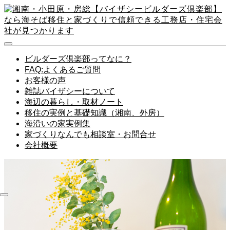
ビルダーズ倶楽部ってなに？
FAQ:よくあるご質問
お客様の声
雑誌バイザシーについて
海辺の暮らし・取材ノート
移住の実例と基礎知識（湘南、外房）
海沿いの家実例集
家づくりなんでも相談室・お問合せ
会社概要