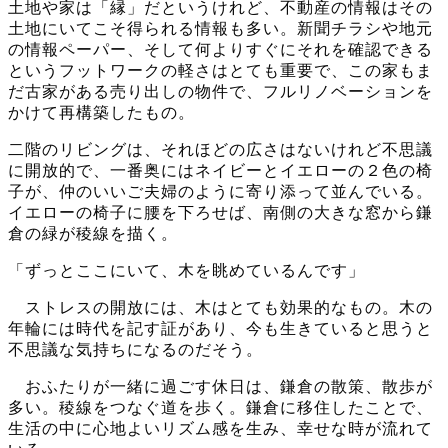
土地や家は「縁」だというけれど、不動産の情報はその
土地にいてこそ得られる情報も多い。新聞チラシや地元
の情報ペーパー、そして何よりすぐにそれを確認できる
というフットワークの軽さはとても重要で、この家もま
だ古家がある売り出しの物件で、フルリノベーションを
かけて再構築したもの。
二階のリビングは、それほどの広さはないけれど不思議
に開放的で、一番奥にはネイビーとイエローの２色の椅
子が、仲のいいご夫婦のように寄り添って並んでいる。
イエローの椅子に腰を下ろせば、南側の大きな窓から鎌
倉の緑が稜線を描く。
「ずっとここにいて、木を眺めているんです」
ストレスの開放には、木はとても効果的なもの。木の
年輪には時代を記す証があり、今も生きていると思うと
不思議な気持ちになるのだそう。
おふたりが一緒に過ごす休日は、鎌倉の散策、散歩が
多い。稜線をつなぐ道を歩く。鎌倉に移住したことで、
生活の中に心地よいリズム感を生み、幸せな時が流れて