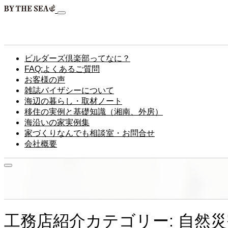
ビルダーズ倶楽部ってなに？
FAQ:よくあるご質問
お客様の声
雑誌バイザシーについて
海辺の暮らし・取材ノート
移住の実例と基礎知識（湘南、外房）
海沿いの家実例集
家づくりなんでも相談室・お問合せ
会社概要
工務店紹介カテゴリー: 自然