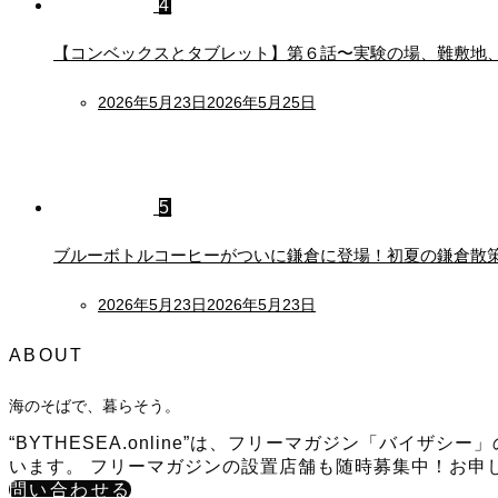
4
【コンベックスとタブレット】第６話〜実験の場、難敷地
Posted
2026年5月23日
2026年5月25日
on
5
ブルーボトルコーヒーがついに鎌倉に登場！初夏の鎌倉散
Posted
2026年5月23日
2026年5月23日
on
ABOUT
海のそばで、暮らそう。
“BYTHESEA.online”は、フリーマガジン「バ
います。 フリーマガジンの設置店舗も随時募集中！お申
問い合わせる