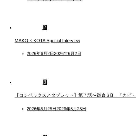
on
2
MAKO × KOTA Special Interview
Posted
2026年6月2日
2026年6月2日
on
3
【コンベックスとタブレット】第７話〜鎌倉３B、「カビ
Posted
2026年5月25日
2026年5月25日
on