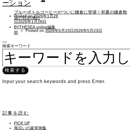
ーション
ブルーボトルコーヒーがついに鎌倉に登場！初夏の鎌倉散
Posted on
2026年1月28
策の目的地に
日
2026年1月28日
BYTHESEA.online編集
Posted on
2026年5月23日
2026年5月23日
部
検索キーワード
検索する
Input your search keywords and press Enter.
記事を読む
PICK UP
海沿いの家実例集