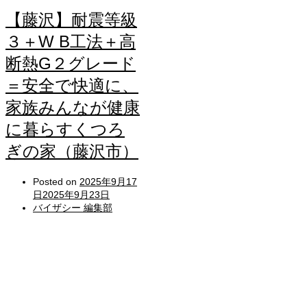
【藤沢】耐震等級
３＋W B工法＋高
断熱G２グレード
＝安全で快適に、
家族みんなが健康
に暮らすくつろ
ぎの家（藤沢市）
Posted on
2025年9月17
日
2025年9月23日
バイザシー 編集部