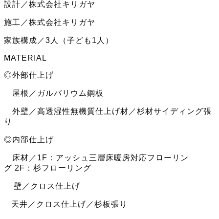
設計／株式会社キリガヤ
施工／株式会社キリガヤ
家族構成／3人（子ども1人）
MATERIAL
◎外部仕上げ
屋根／ガルバリウム鋼板
外壁／高透湿性無機質仕上げ材／杉材サイディング張
り
◎内部仕上げ
床材／1F：アッシュ三層床暖房対応フローリン
グ 2F：杉フローリング
壁／クロス仕上げ
天井／クロス仕上げ／杉板張り