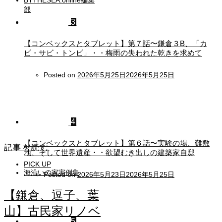
BYTHESEA.online編集
部
3
【コンベックスとタブレット】第７話〜鎌倉３B、「カ
ビ・サビ・トンビ」・・梅雨の失われた乾きを求めて
Posted on
2026年5月25日
2026年5月25日
4
【コンベックスとタブレット】第６話〜実験の場、難敷
記事を読む
地、そして世界遺産・・欲望むき出しの建築家自邸
PICK UP
海沿いの家実例集
Posted on
2026年5月23日
2026年5月25日
【鎌倉、逗子、葉
山】古民家リノベ
5