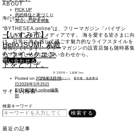
ABOUT
PICK UP
房総移住と家づくり
海のそばで、暮らそう。
海沿いの家実例集
“BYTHESEA.online”は、フリーマガジン「バイザシ
【いすみ市】
ー」のオンラインメディアです。 海を愛する皆さまに向
け、日常に海を感じて過ごす魅力的なライフスタイルを
Hello ISUMI. 素敵
発信しています。 フリーマガジンの設置店舗も随時募集
なウイークエン
中！お申し込みはお問い合わせから。
問い合わせる
ドをどうぞ。
©️ 2009～ L&M Inc.
Posted on
2026年3月25
プライバシーポリシー
著作権・免責事項
日
2026年3月25日
BYTHESEA.online編集
サイト内検索
部
検索キーワード
検索する
最近の記事