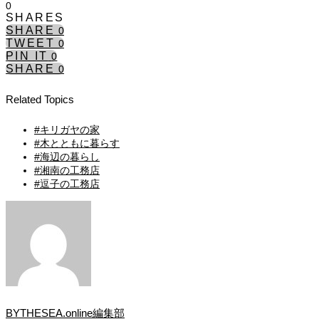
0
SHARES
SHARE
0
TWEET
0
PIN IT
0
SHARE
0
Related Topics
#キリガヤの家
#木とともに暮らす
#海辺の暮らし
#湘南の工務店
#逗子の工務店
BYTHESEA.online編集部