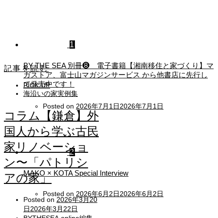
1
BY THE SEA 別冊❽ 電子書籍【湘南移住と家づくり】マ
記事を読む
ガストア、富士山マガジンサービス から他書店に先行し
て発売中です！
PICK UP
海沿いの家実例集
Posted on
2026年7月1日
2026年7月1日
コラム【鎌倉】外
国人から学ぶ古民
家リノベーショ
2
ン〜「パトリシ
MAKO × KOTA Special Interview
アの家」
Posted on
2026年6月2日
2026年6月2日
Posted on
2026年3月20
日
2026年3月22日