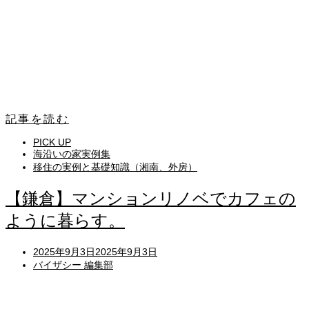
記事を読む
PICK UP
海沿いの家実例集
移住の実例と基礎知識（湘南、外房）
【鎌倉】マンションリノベでカフェの
ように暮らす。
Posted
2025年9月3日
2025年9月3日
on
バイザシー 編集部