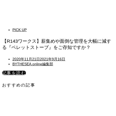
PICK UP
【R143ワークス】薪集めや面倒な管理を大幅に減す
る『ペレットストーブ』をご存知ですか？
Posted
2020年11月21日
2021年9月16日
on
BYTHESEA.online編集部
記事を読む
おすすめの記事