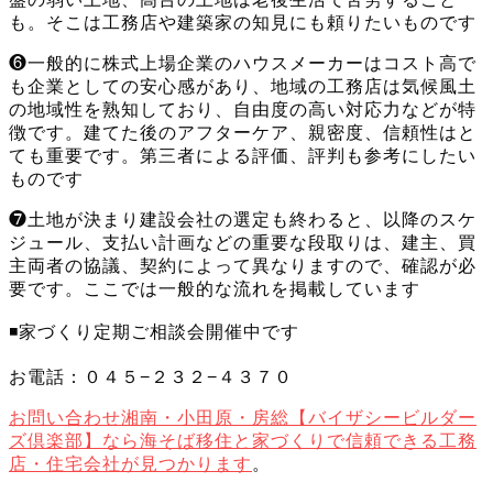
も。そこは工務店や建築家の知見にも頼りたいものです
❻一般的に株式上場企業のハウスメーカーはコスト高で
も企業としての安心感があり、地域の工務店は気候風土
の地域性を熟知しており、自由度の高い対応力などが特
徴です。建てた後のアフターケア、親密度、信頼性はと
ても重要です。第三者による評価、評判も参考にしたい
ものです
❼土地が決まり建設会社の選定も終わると、以降のスケ
ジュール、支払い計画などの重要な段取りは、建主、買
主両者の協議、契約によって異なりますので、確認が必
要です。ここでは一般的な流れを掲載しています
◾️家づくり定期ご相談会開催中です
お電話：０４５−２３２−４３７０
お問い合わせ
湘南・小田原・房総【バイザシービルダー
ズ倶楽部】なら海そば移住と家づくりで信頼できる工務
店・住宅会社が見つかります
。