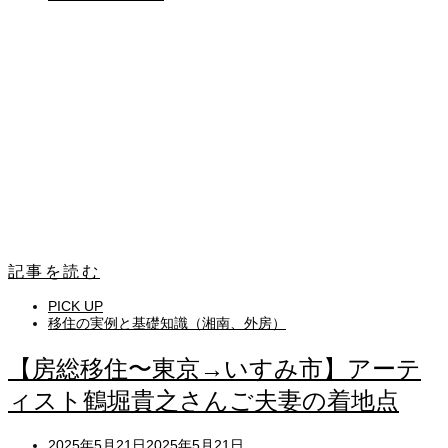
記事を読む
PICK UP
移住の実例と基礎知識（湘南、外房）
【房総移住〜東京→いすみ市】アーテ
ィスト鶴堀貴之さんご夫妻の着地点
Posted
2025年5月21日
2025年5月21日