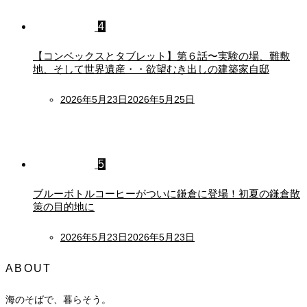
4
【コンベックスとタブレット】第６話〜実験の場、難敷
地、そして世界遺産・・欲望むき出しの建築家自邸
Posted
2026年5月23日
2026年5月25日
on
5
ブルーボトルコーヒーがついに鎌倉に登場！初夏の鎌倉散
策の目的地に
Posted
2026年5月23日
2026年5月23日
on
ABOUT
海のそばで、暮らそう。