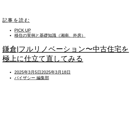
記事を読む
PICK UP
移住の実例と基礎知識（湘南、外房）
鎌倉|フルリノベーション〜中古住宅を
極上に仕立て直してみる
Posted
2025年3月5日
2025年3月18日
on
バイザシー 編集部