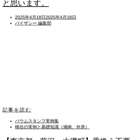
と思います。
Posted
2025年4月18日
2025年4月18日
on
バイザシー 編集部
記事を読む
バウムスタンフ実例集
移住の実例と基礎知識（湘南、外房）