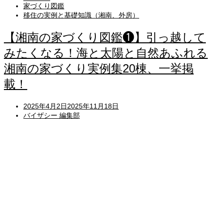
家づくり図鑑
移住の実例と基礎知識（湘南、外房）
【湘南の家づくり図鑑❶】引っ越して
みたくなる！海と太陽と自然あふれる
湘南の家づくり実例集20棟、一挙掲
載！
Posted
2025年4月2日
2025年11月18日
on
バイザシー 編集部