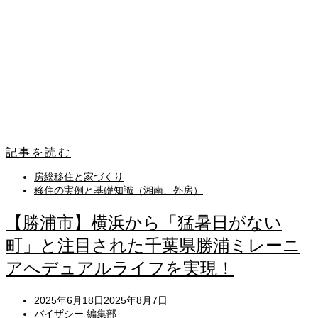
記事を読む
房総移住と家づくり
移住の実例と基礎知識（湘南、外房）
【勝浦市】横浜から「猛暑日がない
町」と注目された千葉県勝浦ミレーニ
アへデュアルライフを実現！
Posted
2025年6月18日
2025年8月7日
on
バイザシー 編集部