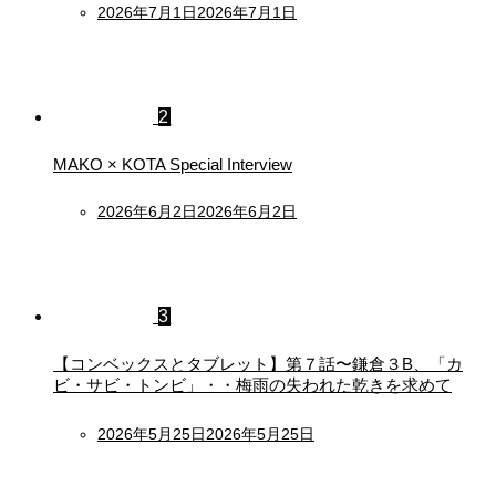
Posted
2026年7月1日
2026年7月1日
on
2
MAKO × KOTA Special Interview
Posted
2026年6月2日
2026年6月2日
on
3
【コンベックスとタブレット】第７話〜鎌倉３B、「カ
ビ・サビ・トンビ」・・梅雨の失われた乾きを求めて
Posted
2026年5月25日
2026年5月25日
on