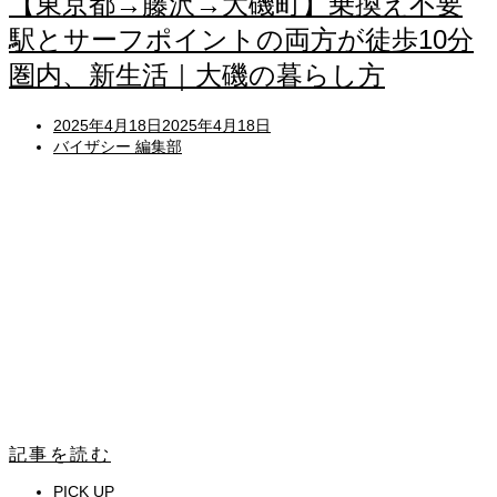
【東京都→藤沢→大磯町】乗換え不要
駅とサーフポイントの両方が徒歩10分
圏内、新生活｜大磯の暮らし方
Posted
2025年4月18日
2025年4月18日
on
バイザシー 編集部
記事を読む
PICK UP