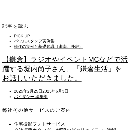
記事を読む
PICK UP
バウムスタンフ実例集
移住の実例と基礎知識（湘南、外房）
【鎌倉】ラジオやイベントMCなどで活
躍する堀内尚子さん、「鎌倉生活」を
お話しいただきました。
Posted
2025年2月25日
2025年6月3日
on
バイザシー 編集部
弊社その他サービスのご案内
住宅撮影フォトサービス