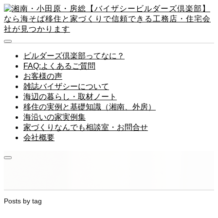
ビルダーズ倶楽部ってなに？
FAQ:よくあるご質問
お客様の声
雑誌バイザシーについて
海辺の暮らし・取材ノート
移住の実例と基礎知識（湘南、外房）
海沿いの家実例集
家づくりなんでも相談室・お問合せ
会社概要
Posts by tag