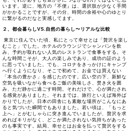
います。逆に、地方の『不便』は、選択肢が少なく手間
がかかることですが、その分、時間の余裕や心のゆとり
に繋がるのだなと実感してます。
２、都会暮らしVS.自然の暮らし〜リアルな比較
東京に住んでいた頃、私にとって幸せとは「贅沢を楽し
むこと」でした。ホテルのラウンジでシャンパンを飲
み、予約が取れない人気のレストランで食事をする。そ
んな時間こそが、大人の楽しみであり、成功の証のよう
に思っていました。でも、コロナをきっかけにキャンプ
へ行くようになり、そこで初めて、お金では買えない
「本当の豊かさ」を感じたのです。広い空の下、新鮮な
空気を吸いながら食べるご飯の美味しさ、焚き火を囲
み、ただ静かに過ごす時間。それだけで、心が満たされ
る感覚がありました。それまでは、旅行といえば海外ば
かりでしたが、日本の田舎にも素敵な場所がこんなにあ
ると気づいた瞬間でもありました。若い頃は、「もっと
上へ」とがむしゃらに突き進んでいましたが、贅沢を求
めればキリがなく、どこか満たされない気持ちがあった
のも事実です。結局、幸せとはお金を払って贅沢をする