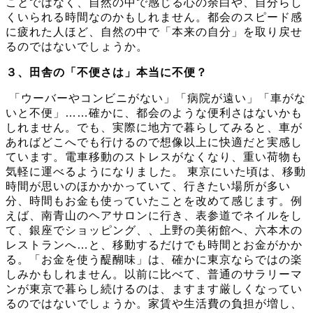
ことではなく、自然の中で感じる心の余白や、自分らし
くいられる時間なのかもしれません。都会のスピード感
に疲れた人ほど、自然の中で「本来の自分」を取り戻せ
るのではないでしょうか。
３、田舎の「不便さは」本当に不便？
「ウーバーやコンビニがない」「病院が遠い」「車がな
いと不便」……確かに、都会のような便利さはないかも
しれません。でも、実際に地方で暮らしてみると、車が
あればどこへでも行けるので想像以上に快適だと実感し
ています。電車移動のストレスがなくなり、重い荷物も
気軽に運べるようになりました。 東京にいた頃は、移動
時間が思いのほかかかっていて、行きたい場所が多い
分、時間もお金も使っていたことを改めて感じます。例
えば、南青山のヘアサロンに行き、表参道でネイルをし
て、銀座でショッピング、、上野の美術館へ、六本木の
レストランへ…と、移動するだけでも時間とお金がかか
る。「お金を使う醍醐味」は、確かに東京ならではの楽
しみかもしれません。以前に比べて、普通のサラリーマ
ンが東京で暮らし続けるのは、ますます厳しくなってい
るのではないでしょうか。家賃や生活費の負担が増し、