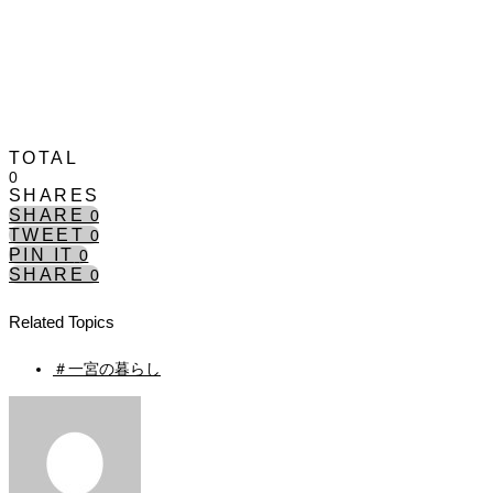
TOTAL
0
SHARES
SHARE
0
TWEET
0
PIN IT
0
SHARE
0
Related Topics
＃一宮の暮らし