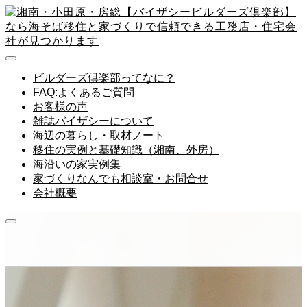
ビルダーズ倶楽部ってなに？
FAQ:よくあるご質問
お客様の声
雑誌バイザシーについて
海辺の暮らし・取材ノート
移住の実例と基礎知識（湘南、外房）
海沿いの家実例集
家づくりなんでも相談室・お問合せ
会社概要