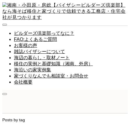
ビルダーズ倶楽部ってなに？
FAQ:よくあるご質問
お客様の声
雑誌バイザシーについて
海辺の暮らし・取材ノート
移住の実例と基礎知識（湘南、外房）
海沿いの家実例集
家づくりなんでも相談室・お問合せ
会社概要
Posts by tag