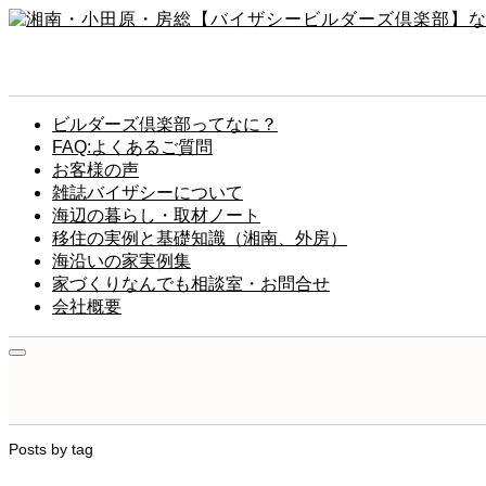
ビルダーズ倶楽部ってなに？
FAQ:よくあるご質問
お客様の声
雑誌バイザシーについて
海辺の暮らし・取材ノート
移住の実例と基礎知識（湘南、外房）
海沿いの家実例集
家づくりなんでも相談室・お問合せ
会社概要
Posts by tag