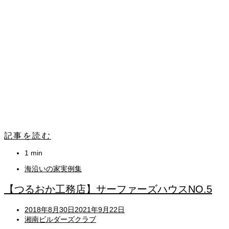
記事を読む
1 min
海沿いの家実例集
【つるおか工務店】サーファーズハウスNO.5
Posted
2018年8月30日
2021年9月22日
on
湘南ビルダーズクラブ