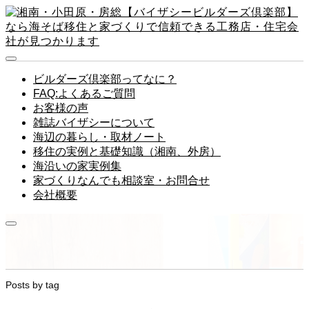
ビルダーズ倶楽部ってなに？
FAQ:よくあるご質問
お客様の声
雑誌バイザシーについて
海辺の暮らし・取材ノート
移住の実例と基礎知識（湘南、外房）
海沿いの家実例集
家づくりなんでも相談室・お問合せ
会社概要
Posts by tag