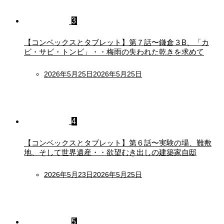
3
【コンベックスとタブレット】第７話〜鎌倉３B、「カ
ビ・サビ・トンビ」・・梅雨の失われた乾きを求めて
Posted
2026年5月25日
2026年5月25日
on
4
【コンベックスとタブレット】第６話〜実験の場、難敷
地、そして世界遺産・・欲望むき出しの建築家自邸
Posted
2026年5月23日
2026年5月25日
on
5