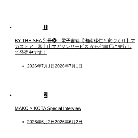
1
BY THE SEA 別冊❽ 電子書籍【湘南移住と家づくり】マ
ガストア、富士山マガジンサービス から他書店に先行し
て発売中です！
Posted
2026年7月1日
2026年7月1日
on
2
MAKO × KOTA Special Interview
Posted
2026年6月2日
2026年6月2日
on