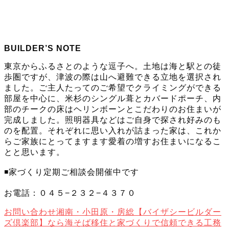
BUILDER’S NOTE
東京からふるさとのような逗子へ。土地は海と駅との徒
歩圏ですが、津波の際は山へ避難できる立地を選択され
ました。ご主人たってのご希望でクライミングができる
部屋を中心に、米杉のシングル葺とカバードポーチ、内
部のチークの床はヘリンボーンとこだわりのお住まいが
完成しました。照明器具などはご自身で探され好みのも
のを配置。それぞれに思い入れが詰まった家は、これか
らご家族にとってますます愛着の増すお住まいになるこ
とと思います。
◾️家づくり定期ご相談会開催中です
お電話：０４５−２３２−４３７０
お問い合わせ
湘南・小田原・房総【バイザシービルダー
ズ倶楽部】なら海そば移住と家づくりで信頼できる工務