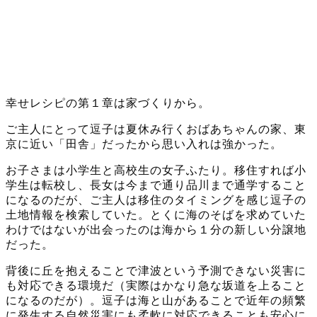
幸せレシピの第１章は家づくりから。
ご主人にとって逗子は夏休み行くおばあちゃんの家、東
京に近い「田舎」だったから思い入れは強かった。
お子さまは小学生と高校生の女子ふたり。移住すれば小
学生は転校し、長女は今まで通り品川まで通学すること
になるのだが、ご主人は移住のタイミングを感じ逗子の
土地情報を検索していた。とくに海のそばを求めていた
わけではないが出会ったのは海から１分の新しい分譲地
だった。
背後に丘を抱えることで津波という予測できない災害に
も対応できる環境だ（実際はかなり急な坂道を上ること
になるのだが）。逗子は海と山があることで近年の頻繁
に発生する自然災害にも柔軟に対応できることも安心に