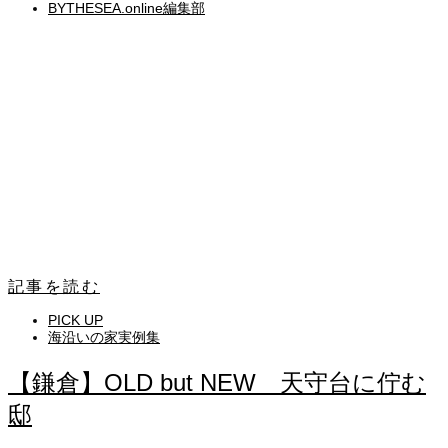
BYTHESEA.online編集部
記事を読む
PICK UP
海沿いの家実例集
【鎌倉】OLD but NEW 天守台に佇む
邸