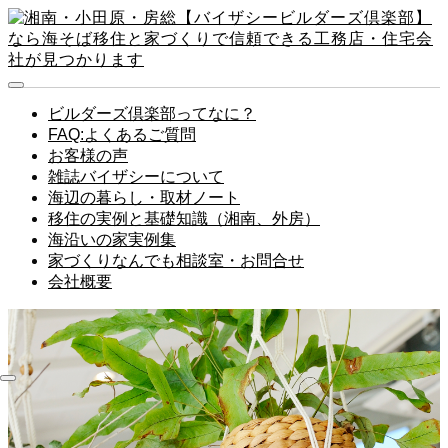
ビルダーズ倶楽部ってなに？
FAQ:よくあるご質問
お客様の声
雑誌バイザシーについて
海辺の暮らし・取材ノート
移住の実例と基礎知識（湘南、外房）
海沿いの家実例集
家づくりなんでも相談室・お問合せ
会社概要