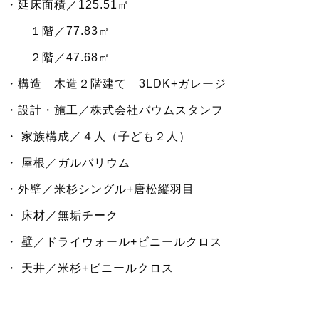
・延床面積／125.51㎡
１階／77.83㎡
２階／47.68㎡
・構造 木造２階建て 3LDK+ガレージ
・設計・施工／株式会社バウムスタンフ
・ 家族構成／４人（子ども２人）
・ 屋根／ガルバリウム
・外壁／米杉シングル+唐松縦羽目
・ 床材／無垢チーク
・ 壁／ドライウォール+ビニールクロス
・ 天井／米杉+ビニールクロス