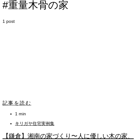
#重量木骨の家
1 post
記事を読む
1 min
キリガヤ住宅実例集
【鎌倉】湘南の家づくり〜人に優しい木の家、