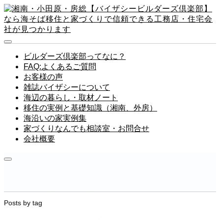
ビルダーズ倶楽部ってなに？
FAQ:よくあるご質問
お客様の声
雑誌バイザシーについて
海辺の暮らし・取材ノート
移住の実例と基礎知識（湘南、外房）
海沿いの家実例集
家づくりなんでも相談室・お問合せ
会社概要
Posts by tag