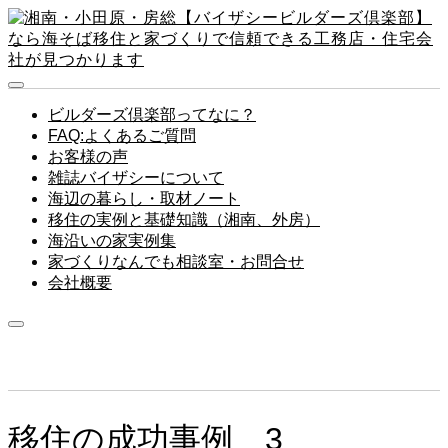
ビルダーズ倶楽部ってなに？
FAQ:よくあるご質問
お客様の声
雑誌バイザシーについて
海辺の暮らし・取材ノート
移住の実例と基礎知識（湘南、外房）
海沿いの家実例集
家づくりなんでも相談室・お問合せ
会社概要
移住の成功事例 3